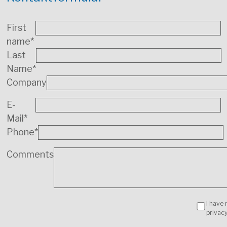
First
name*
Last
Name*
Company
E-
Mail*
Phone*
Comments
I have 
privacy